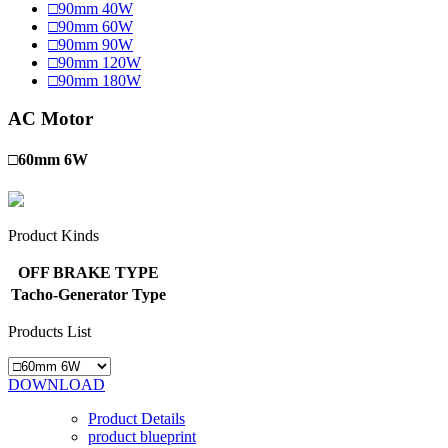
□90mm 40W
□90mm 60W
□90mm 90W
□90mm 120W
□90mm 180W
AC Motor
□60mm 6W
Product Kinds
OFF BRAKE TYPE
Tacho-Generator Type
Products List
DOWNLOAD
Product Details
product blueprint