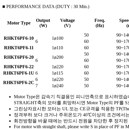
■ PERFORMANCE DATA (DUTY : 30 Min.)
Output
Voltage
Freq.
Spee
Motor Type
(W)
(V)
(Hz)
(
50
90~14
RHKT6PF6-10
1ø100
6
60
90~17
RHKT6PF6-11
1ø110
60
90~17
50
90~14
RHKT6PF6-20
1ø200
6
60
90~17
RHKT6PF6-22
1ø220
60
90~17
RHKT6PF6-1U
6
1ø115
60
90~17
6
1ø220
50
90~14
RHKT6PF6-2C
7
1ø240
50
90~14
Motor Type은 감속기 직결용인 피니언축으로 표시하였습
STRAIGHT축의 모터를 희망하시면 Motor Type의 PF
그린상자
표시한 모터는 UL 또는 CE규격을 적용한 TP(Thermal
정격부하 보다 크거나 주위온도가 40℃이상의 조건에서는
회전방향을 바꿀 때에는 반드시 전원을 차단한 후 정지된
For motor with straight shaft, please write S in place of PF in