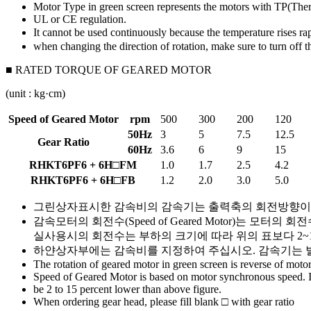
Motor Type in green screen represents the motors with TP(Ther
UL or CE regulation.
It cannot be used continuously because the temperature rises ra
when changing the direction of rotation, make sure to turn off t
■ RATED TORQUE OF GEARED MOTOR
(unit : kg·cm)
Speed of Geared Motor
rpm
500
300
200
120
50Hz
3
5
7.5
12.5
Gear Ratio
60Hz
3.6
6
9
15
RHKT6PF6 + 6H□FM
1.0
1.7
2.5
4.2
RHKT6PF6 + 6H□FB
1.2
2.0
3.0
5.0
그린상자
표시한 감속비의 감속기는 출력축의 회전방향이
감속모터의 회전수(Speed of Geared Motor)는 모터의 회
실사용시의 회전수는 부하의 크기에 따라 위의 표보다 2~1
하얀상자
부에는 감속비를 지정하여 주십시오. 감속기는 
The rotation of geared motor in green screen is reverse of motor
Speed of Geared Motor is based on motor synchronous speed. I
be 2 to 15 percent lower than above figure.
When ordering gear head, please fill blank □ with gear ratio