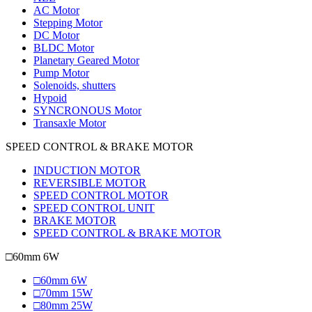
AC Motor
Stepping Motor
DC Motor
BLDC Motor
Planetary Geared Motor
Pump Motor
Solenoids, shutters
Hypoid
SYNCRONOUS Motor
Transaxle Motor
SPEED CONTROL & BRAKE MOTOR
INDUCTION MOTOR
REVERSIBLE MOTOR
SPEED CONTROL MOTOR
SPEED CONTROL UNIT
BRAKE MOTOR
SPEED CONTROL & BRAKE MOTOR
□60mm 6W
□60mm 6W
□70mm 15W
□80mm 25W