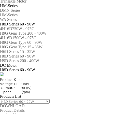
Transaxle Motor
HM-Series
DMN Series
HM-Series
WA Series
H8D Series 60 - 90W
4H16D750W - 075C
H9G Gear Type 200 - 400W
4H16D1500W - 075C
H8G Gear Type 60 - 90W
H6G Gear Type 15 - 35W
H6D Series 15 - 35W
H8D Series 60 - 90W
H9D Series 200 - 400W
DC Motor
H8D Series 60 - 90W
Product Kinds
Voltage:
12 - 180V
Output:
60 - 90 (W)
Speed:
3000(rpm)
Products List
DOWNLOAD
Product Details