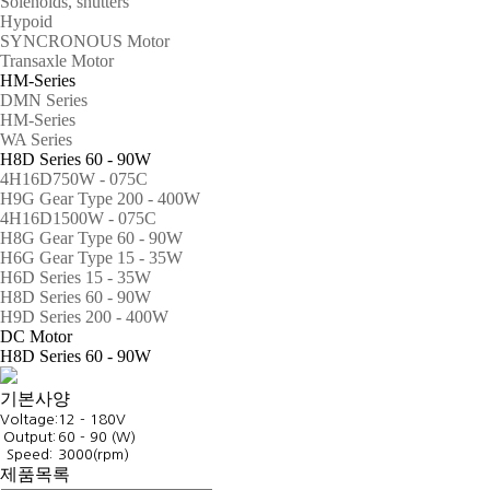
Solenoids, shutters
Hypoid
SYNCRONOUS Motor
Transaxle Motor
HM-Series
DMN Series
HM-Series
WA Series
H8D Series 60 - 90W
4H16D750W - 075C
H9G Gear Type 200 - 400W
4H16D1500W - 075C
H8G Gear Type 60 - 90W
H6G Gear Type 15 - 35W
H6D Series 15 - 35W
H8D Series 60 - 90W
H9D Series 200 - 400W
DC Motor
H8D Series 60 - 90W
기본사양
Voltage:
12 - 180V
Output:
60 - 90 (W)
Speed:
3000(rpm)
제품목록