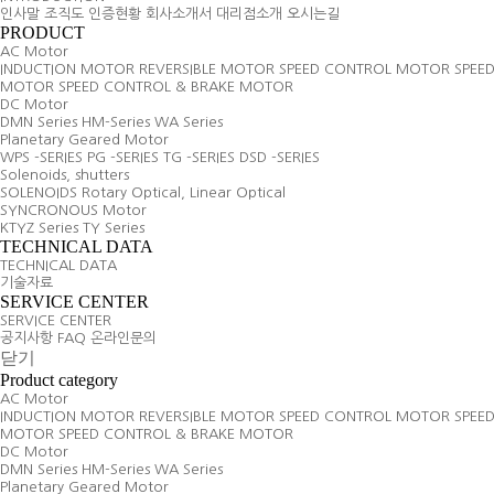
인사말
조직도
인증현황
회사소개서
대리점소개
오시는길
PRODUCT
AC Motor
INDUCTION MOTOR
REVERSIBLE MOTOR
SPEED CONTROL MOTOR
SPEE
MOTOR
SPEED CONTROL & BRAKE MOTOR
DC Motor
DMN Series
HM-Series
WA Series
Planetary Geared Motor
WPS -SERIES
PG -SERIES
TG -SERIES
DSD -SERIES
Solenoids, shutters
SOLENOIDS
Rotary Optical, Linear Optical
SYNCRONOUS Motor
KTYZ Series
TY Series
TECHNICAL DATA
TECHNICAL DATA
기술자료
SERVICE CENTER
SERVICE CENTER
공지사항
FAQ
온라인문의
닫기
Product category
AC Motor
INDUCTION MOTOR
REVERSIBLE MOTOR
SPEED CONTROL MOTOR
SPEE
MOTOR
SPEED CONTROL & BRAKE MOTOR
DC Motor
DMN Series
HM-Series
WA Series
Planetary Geared Motor