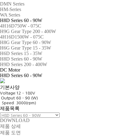
DMN Series
HM-Series
WA Series
H8D Series 60 - 90W
4H16D750W - 075C
H9G Gear Type 200 - 400W
4H16D1500W - 075C
H8G Gear Type 60 - 90W
H6G Gear Type 15 - 35W
H6D Series 15 - 35W
H8D Series 60 - 90W
H9D Series 200 - 400W
DC Motor
H8D Series 60 - 90W
기본사양
Voltage:
12 - 180V
Output:
60 - 90 (W)
Speed:
3000(rpm)
제품목록
DOWNLOAD
제품 상세
제품 도면